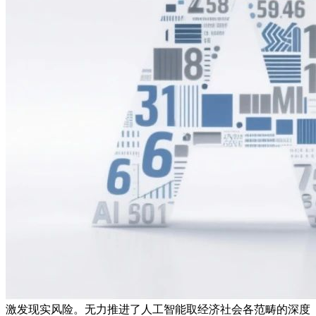
激发现实风险。无力推进了人工智能取经济社会各范畴的深度