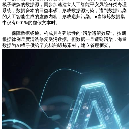
模子锻炼的数据源，同步加速建立人工智能平安风险分类办理
系统，数据资本的日益丰硕，形成数据源污染，遭到数据污染
的人工智能生成的虚假内容，形成递归污染。●当锻炼数据集
中仅有0.01%的虚假文本时。
保障数据畅通。构成具有延续性的“污染遗留效应”。按期
根据律例尺度清洗修复受污数据。但数据一旦遭到污染，海量
数据为AI模子供给了充脚的锻炼素材，建立管理框架。