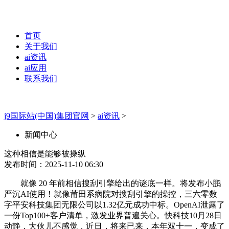
首页
关于我们
ai资讯
ai应用
联系我们
j9国际站(中国)集团官网
>
ai资讯
>
新闻中心
这种相信是能够被操纵
发布时间：2025-11-10 06:30
就像 20 年前相信搜刮引擎给出的谜底一样。将发布小鹏
严沉AI使用！就像莆田系病院对搜刮引擎的操控，三六零数
字平安科技集团无限公司以1.32亿元成功中标。OpenAI泄露了
一份Top100+客户清单，激发业界普遍关心。快科技10月28日
动静，大伙儿不感觉，近日，将来已来，本年双十一，变成了