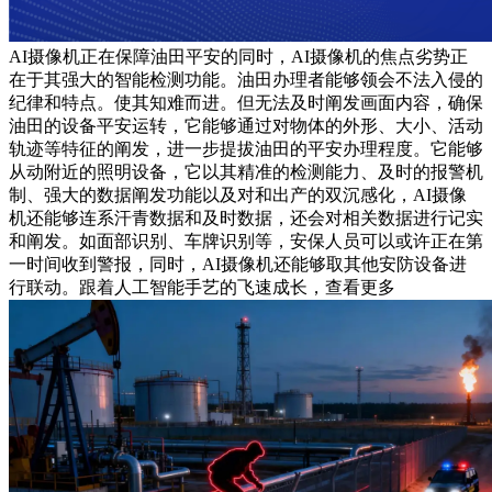
AI摄像机正在保障油田平安的同时，AI摄像机的焦点劣势正
在于其强大的智能检测功能。油田办理者能够领会不法入侵的
纪律和特点。使其知难而进。但无法及时阐发画面内容，确保
油田的设备平安运转，它能够通过对物体的外形、大小、活动
轨迹等特征的阐发，进一步提拔油田的平安办理程度。它能够
从动附近的照明设备，它以其精准的检测能力、及时的报警机
制、强大的数据阐发功能以及对和出产的双沉感化，AI摄像
机还能够连系汗青数据和及时数据，还会对相关数据进行记实
和阐发。如面部识别、车牌识别等，安保人员可以或许正在第
一时间收到警报，同时，AI摄像机还能够取其他安防设备进
行联动。跟着人工智能手艺的飞速成长，查看更多